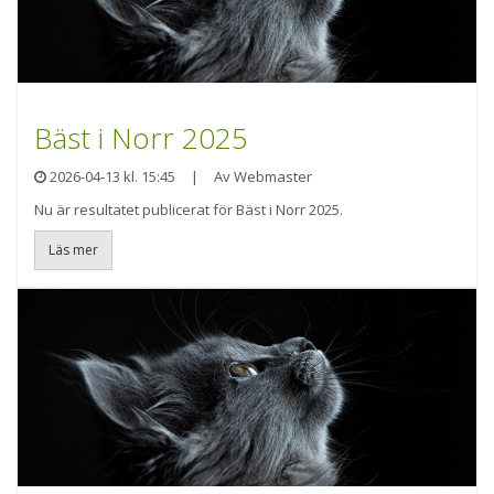
Bäst i Norr 2025
2026-04-13 kl. 15:45
|
Av Webmaster
Nu är resultatet publicerat för Bäst i Norr 2025.
Läs mer