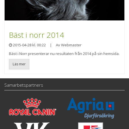
Bäst i norr 2014
2015-04-28 kl. 00:22
|
Av Webmaster
Bäst i Norr presenterar nu resultaten från 2014 på sin hemsida.
Läs mer
Samarbetspartners