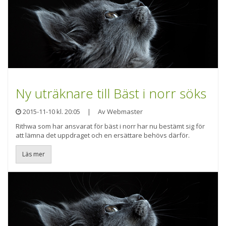
Ny uträknare till Bäst i norr söks
2015-11-10 kl. 20:05
|
Av Webmaster
Rithwa som har ansvarat för bäst i norr har nu bestämt sig för
att lämna det uppdraget och en ersättare behövs därför.
Läs mer