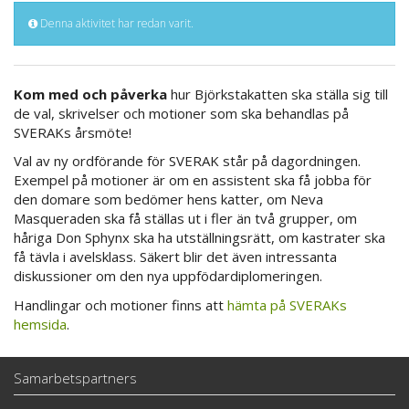
Denna aktivitet har redan varit.
Kom med och påverka
hur Björkstakatten ska ställa sig till
de val, skrivelser och motioner som ska behandlas på
SVERAKs årsmöte!
Val av ny ordförande för SVERAK står på dagordningen.
Exempel på motioner är om en assistent ska få jobba för
den domare som bedömer hens katter, om Neva
Masqueraden ska få ställas ut i fler än två grupper, om
håriga Don Sphynx ska ha utställningsrätt, om kastrater ska
få tävla i avelsklass. Säkert blir det även intressanta
diskussioner om den nya uppfödardiplomeringen.
Handlingar och motioner finns att
hämta på SVERAKs
hemsida
.
Samarbetspartners