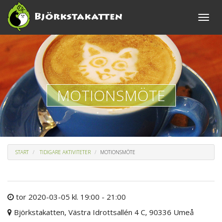
Toggle
naviga
MOTIONSMÖTE
START
TIDIGARE AKTIVITETER
MOTIONSMÖTE
tor 2020-03-05 kl. 19:00 - 21:00
Björkstakatten, Västra Idrottsallén 4 C, 90336 Umeå