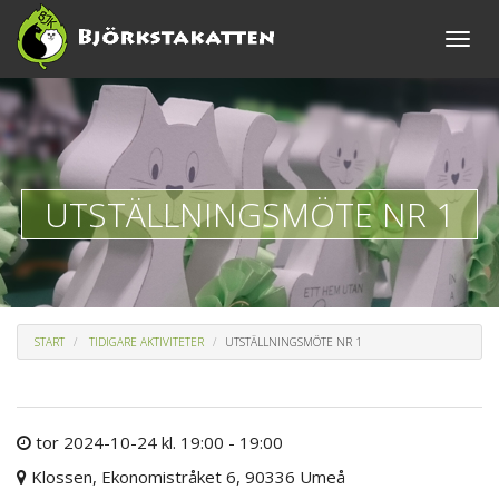
Toggle
naviga
UTSTÄLLNINGSMÖTE NR 1
START
TIDIGARE AKTIVITETER
UTSTÄLLNINGSMÖTE NR 1
tor 2024-10-24 kl. 19:00 - 19:00
Klossen, Ekonomistråket 6, 90336 Umeå