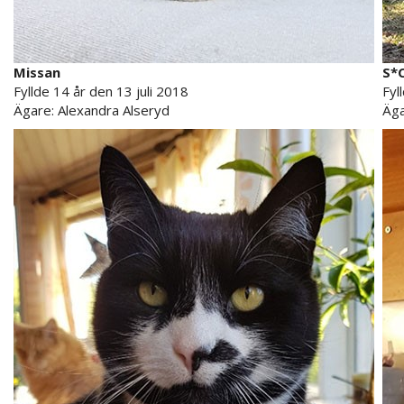
Missan
S*C
Fyllde 14 år den 13 juli 2018
Fyl
Ägare: Alexandra Alseryd
Äga