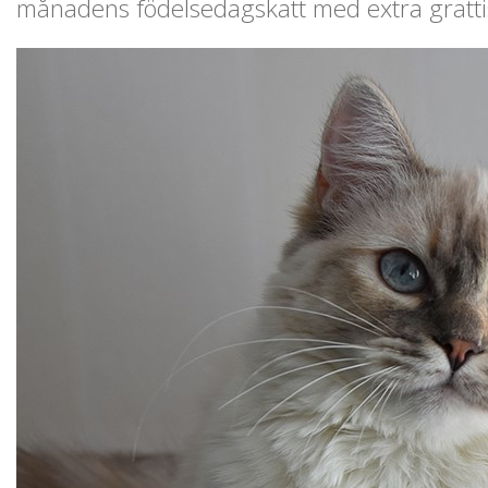
månadens födelsedagskatt med extra grattis 