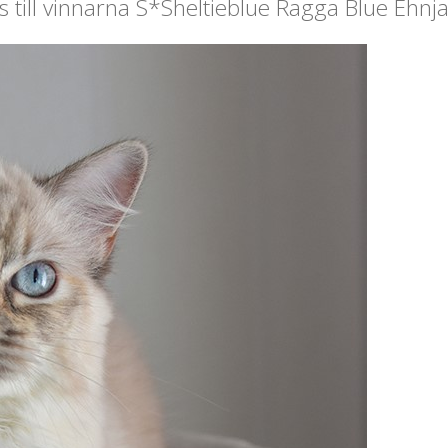
till vinnarna S*Sheltieblue Ragga Blue Ehnja 