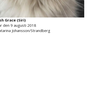
h Grace (Siri)
år den 9 augusti 2018
atarina Johansson/Strandberg