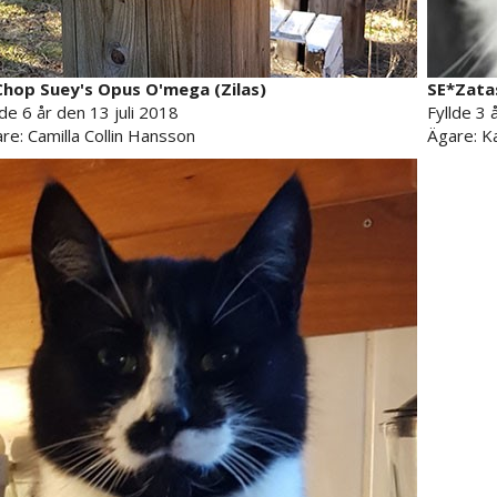
hop Suey's Opus O'mega (Zilas)
SE*Zatas
lde 6 år den 13 juli 2018
Fyllde 3 
re: Camilla Collin Hansson
Ägare: K