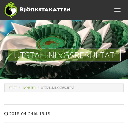
Toggle
naviga
UTSTÄLLNINGSRESULTAT
START
NYHETER
UTSTÄLLNINGSRESULTAT
2018-04-24 kl. 19:18