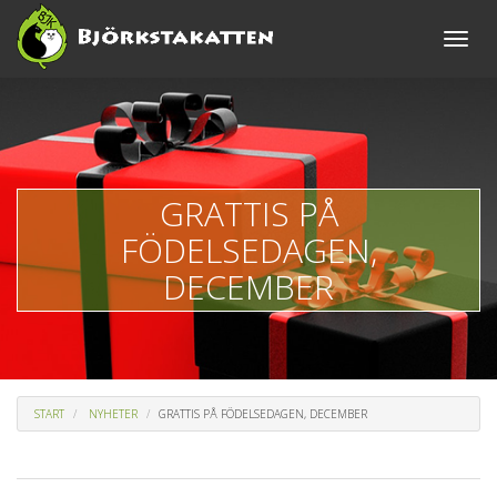
Toggle
naviga
GRATTIS PÅ
FÖDELSEDAGEN,
DECEMBER
START
NYHETER
GRATTIS PÅ FÖDELSEDAGEN, DECEMBER