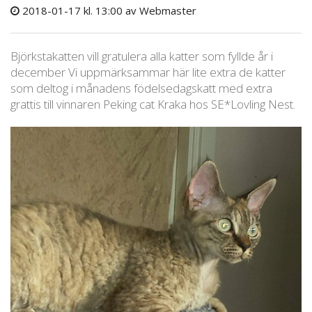
2018-01-17 kl. 13:00
av Webmaster
Björkstakatten vill gratulera alla katter som fyllde år i
december Vi uppmärksammar här lite extra de katter
som deltog i månadens födelsedagskatt med extra
grattis till vinnaren Peking cat Kraka hos SE*Lovling Nest.