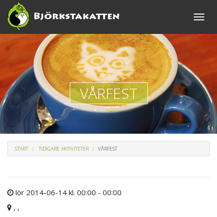
Toggle
naviga
VÅRFEST
START
TIDIGARE AKTIVITETER
VÅRFEST
lör 2014-06-14 kl. 00:00 - 00:00
, ,