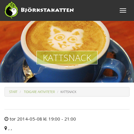
Toggle
naviga
KATTSNACK
START
TIDIGARE AKTIVITETER
KATTSNACK
tor 2014-05-08 kl. 19:00 - 21:00
, ,