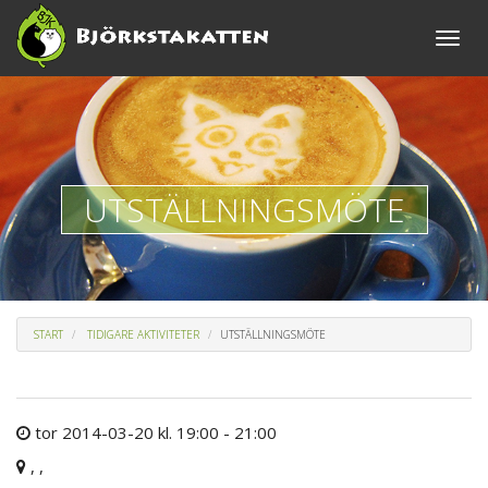
Toggle
naviga
UTSTÄLLNINGSMÖTE
START
TIDIGARE AKTIVITETER
UTSTÄLLNINGSMÖTE
tor 2014-03-20 kl. 19:00 - 21:00
, ,