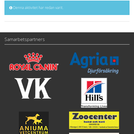
Denna aktivitet har redan varit.
Samarbetspartners