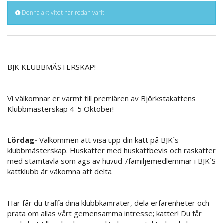
Denna aktivitet har redan varit.
BJK KLUBBMÄSTERSKAP!
Vi välkomnar er varmt till premiären av Björkstakattens
Klubbmästerskap 4-5 Oktober!
Lördag-
Välkommen att visa upp din katt på BJK´s
klubbmästerskap. Huskatter med huskattbevis och raskatter
med stamtavla som ägs av huvud-/familjemedlemmar i BJK`S
kattklubb är väkomna att delta.
Här får du träffa dina klubbkamrater, dela erfarenheter och
prata om allas vårt gemensamma intresse; katter! Du får