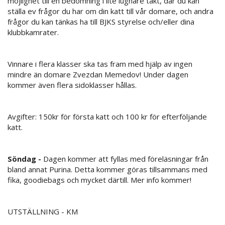
möjlighet till en bedömning i lite lugnare takt, där du kan
ställa ev frågor du har om din katt till vår domare, och andra
frågor du kan tänkas ha till BJKS styrelse och/eller dina
klubbkamrater.
Vinnare i flera klasser ska tas fram med hjälp av ingen
mindre än domare Zvezdan Memedov! Under dagen
kommer även flera sidoklasser hållas.
Avgifter: 150kr för första katt och 100 kr för efterföljande
katt.
Söndag -
Dagen kommer att fyllas med föreläsningar från
bland annat Purina. Detta kommer göras tillsammans med
fika, goodiebags och mycket därtill. Mer info kommer!
UTSTÄLLNING - KM