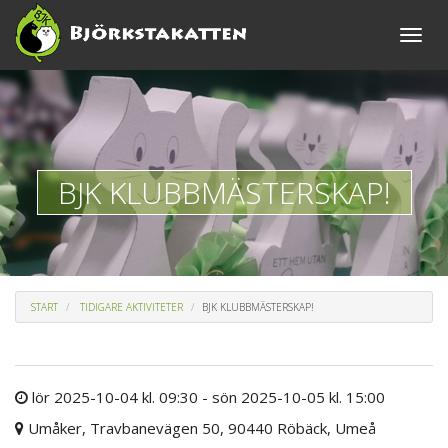
Toggle
naviga
BJK KLUBBMÄSTERSKAP!
START
TIDIGARE AKTIVITETER
BJK KLUBBMÄSTERSKAP!
lör 2025-10-04 kl. 09:30 - sön 2025-10-05 kl. 15:00
Umåker, Travbanevägen 50, 90440 Röbäck, Umeå