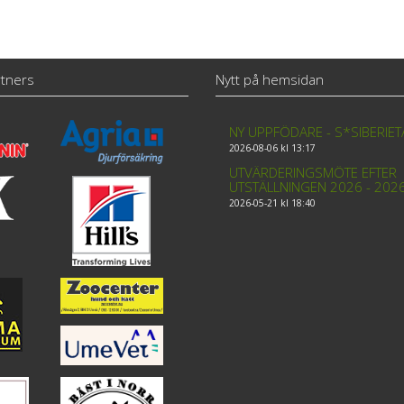
tners
Nytt på hemsidan
NY UPPFÖDARE - S*SIBERIE
2026-08-06 kl 13:17
UTVÄRDERINGSMÖTE EFTER
UTSTÄLLNINGEN 2026 - 202
2026-05-21 kl 18:40