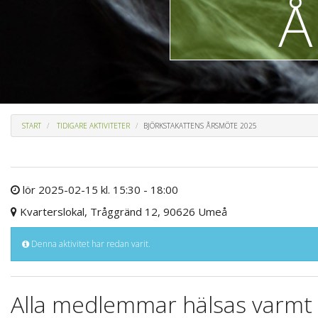
Å
START
TIDIGARE AKTIVITETER
BJÖRKSTAKATTENS ÅRSMÖTE 2025
lör 2025-02-15 kl. 15:30 - 18:00
Kvarterslokal, Tråggränd 12, 90626 Umeå
Denna aktivitet har redan varit.
Alla medlemmar hälsas varmt 