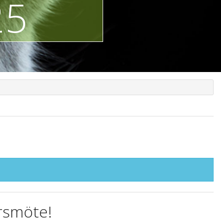
25
årsmöte!