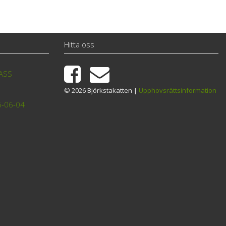
Hitta oss
TASS
© 2026 Björkstakatten |
Upphovsrättsinformation
6-06-04