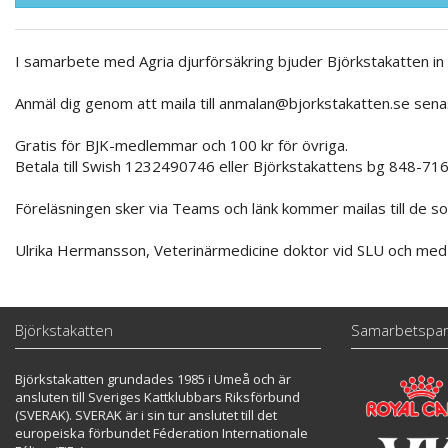
I samarbete med Agria djurförsäkring bjuder Björkstakatten in 
Anmäl dig genom att maila till anmalan@bjorkstakatten.se sena
Gratis för BJK-medlemmar och 100 kr för övriga.
Betala till Swish 1232490746 eller Björkstakattens bg 848-716
Föreläsningen sker via Teams och länk kommer mailas till de so
Ulrika Hermansson, Veterinärmedicine doktor vid SLU och med r
Björkstakatten
Samarbetspar
Björkstakatten grundades 1985 i Umeå och är
ansluten till Sveriges Kattklubbars Riksförbund
(SVERAK). SVERAK är i sin tur anslutet till det
europeiska förbundet Féderation Internationale