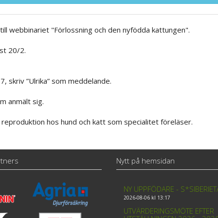
till webbinariet "Förlossning och den nyfödda kattungen".
st 20/2.
7, skriv ”Ulrika” som meddelande.
m anmält sig.
eproduktion hos hund och katt som specialitet föreläser.
tners
Nytt på hemsidan
NY UPPFÖDARE - S*SIBERIE
2026-08-06 kl 13:17
UTVÄRDERINGSMÖTE EFTER