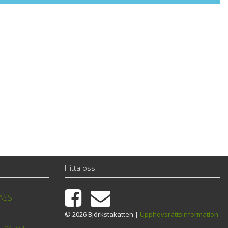
Hitta oss
TASS
© 2026 Björkstakatten |
Upphovsrättsinformation