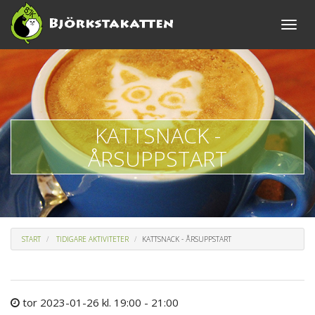
Toggle
naviga
KATTSNACK -
ÅRSUPPSTART
START
TIDIGARE AKTIVITETER
KATTSNACK - ÅRSUPPSTART
tor 2023-01-26 kl. 19:00 - 21:00