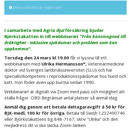
Denna aktivitet har redan varit.
I samarbete med Agria djurförsäkring bjuder
Björkstakatten in till webbinariet
"Från könsmognad till
dräktighet - inklusive sjukdomar och problem som kan
uppkomma"
.
Torsdag den 24 mars kl 19.00
får vi lyssna till ett
webbinarium med
Ulrika Hermansson*,
Veterinärmedicine
doktor vid Sveriges lantbruksuniversitet (SLU) och har
specialistkompetens i reproduktionssjukdomar hos hund och
katt. Hon föder även upp burma sedan 1990.
Webbinariet är digitalt via Zoom med paus och möjlighet att
ställa frågor. OBS! Begränsat antal platser så anmäl idag.
Anmäl dig
genom att betala deltagaravgift á 50 kr för
BJK-medl, 100 kr för övriga
. Betala till Swish 1232490746
eller Björkstakattens bg 848-7167, skriv ”Ulrika” och den
mejladress dit vi ska skicka Zoom-länken.