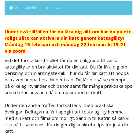
Denna aktivitet har redan varit.
Under två tillfällen får du lära dig allt om hur du på ett
roligt sätt kan aktivera din katt genom kattagility!
Måndag 15 februari och måndag 22 februari kl 19-21
via zoom.
Vid det första kurstillfället får du en bakgrund till varför
kattagility är en bra aktivitet för din katt. Du får lära dig om
berikning och inlärningsteknik – hur du får din katt att hoppa
och även hoppa flera hinder i rad. Du får också se exempel
på olika agilityhinder och banor samt får många praktiska tips
som du kan använda då du tränar med din katt.
Under den andra träffen fortsätter vi med praktiska
övningar. Deltagarna får i uppgift att testa agility hemma
med sin katt och filma om möjligt. Sänd in till Katrin så kan vi
kika på tillsammans. Katrin ger dig konkreta tips för just din
katt.