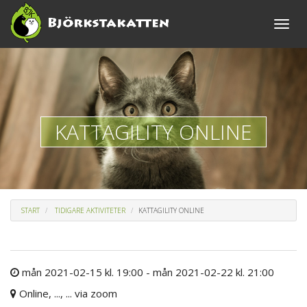
Toggle
naviga
KATTAGILITY ONLINE
START
TIDIGARE AKTIVITETER
KATTAGILITY ONLINE
mån 2021-02-15 kl. 19:00 - mån 2021-02-22 kl. 21:00
Online, ..., ... via zoom