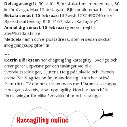
Deltagaravgift
: 50 kr för Björkstakattens medlemmar, 80
kr för övriga. Max 15 deltagare, BJK-medlemmar har förtur.
Betala senast 10 februari
till Swish 1232490746 eller
Björkstakattens bg 848-7167, skriv ”Kattagility”.
Anmäl dig senast 10 februari
genom mejl till
aby@kattkristin.se
Meddela namn och e-postadress, som vi sedan skickar
inloggningsuppgifter till.
---
Katrin Björksten
har dragit igång kattagility i Sverige och
arrangerar uppvisningar och tävlingar vid bl a
Sverakutställningar, Djurens Helg på Solvalla och Friends
arena (SIHS Agrias smådjursavdelning). Hon har också
framträtt i TV där hon, tillsammans med ”Aramis” - Happy
Hooligans Aramis, visat upp agility. Hon har även hållit
föreläsningar för olika Sverakklubbar och rasringar.