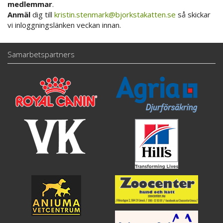
medlemmar
.
Anmäl
dig till
kristin.stenmark@bjorkstakatten.se
så skickar
vi inloggningslänken veckan innan.
Samarbetspartners