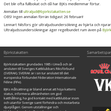
Det blir ofta fullbokat och då har BJKs medlemmar förtur.
Anmälan till
ultraljud@bjorkstakatten.se
OBS! Ingen anmälan förrän tidigast 26 februari!
Lennart Nilsfors gör ultraljudsundersökning av hjärta och njura
Ultraljudssundersökningar äger regelbundet rum även på
Björk
Björkstakatten
Samarbetspar
Björkstakatten grundades 1985 i Umeå och är
ansluten till Sveriges Kattklubbars Riksförbund
(SVERAK). SVERAK är i sin tur anslutet till det
europeiska förbundet Féderation Internationale
Féline (FIFe).
BJKs målsättning är bland annat att höja kattens
status, informera allmänheten om god
katthållning, ha god kontakt med kattklubbar inom
och utanför Sverige samt förhindra och motarbeta
djurplågeri. Genom utställningar och