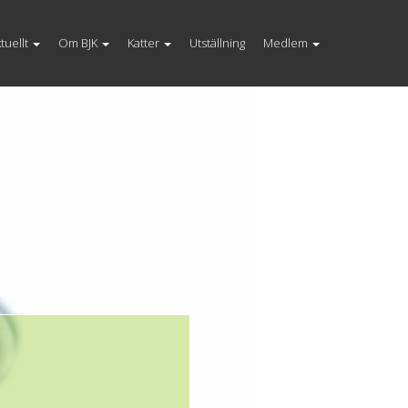
tuellt
Om BJK
Katter
Utställning
Medlem