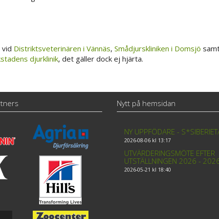
r vid
Distriktsveterinären i Vännäs
,
Smådjurskliniken i Domsjö
sam
stadens djurklinik
, det gäller dock ej hjärta.
tners
Nytt på hemsidan
NY UPPFÖDARE - S*SIBERIE
2026-08-06 kl 13:17
UTVÄRDERINGSMÖTE EFTER
UTSTÄLLNINGEN 2026 - 202
2026-05-21 kl 18:40