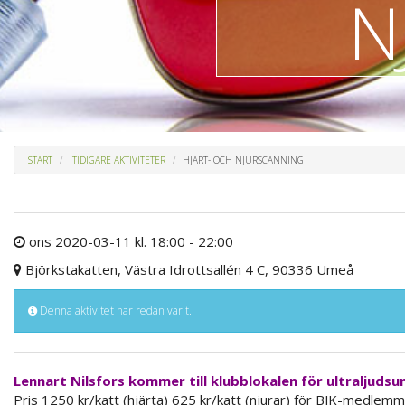
N
START
TIDIGARE AKTIVITETER
HJÄRT- OCH NJURSCANNING
ons 2020-03-11 kl. 18:00 - 22:00
Björkstakatten, Västra Idrottsallén 4 C, 90336 Umeå
Denna aktivitet har redan varit.
Lennart Nilsfors kommer till klubblokalen för ultraljudsu
Pris 1250 kr/katt (hjärta) 625 kr/katt (njurar) för BJK-medlemm