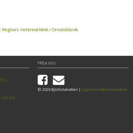
t
Regina's Veterinärklinik i Örnsköldsvik
.
Hitta oss
TASS
© 2026 Björkstakatten |
Upphovsrättsinformation
6-06-04