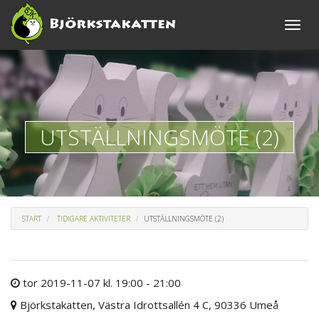
Toggle
naviga
UTSTÄLLNINGSMÖTE (2)
START
TIDIGARE AKTIVITETER
UTSTÄLLNINGSMÖTE (2)
tor 2019-11-07 kl. 19:00 - 21:00
Björkstakatten, Västra Idrottsallén 4 C, 90336 Umeå