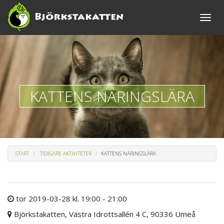
Toggle
naviga
KATTENS NÄRINGSLÄRA
START
TIDIGARE AKTIVITETER
KATTENS NÄRINGSLÄRA
tor 2019-03-28 kl. 19:00 - 21:00
Björkstakatten, Västra Idrottsallén 4 C, 90336 Umeå