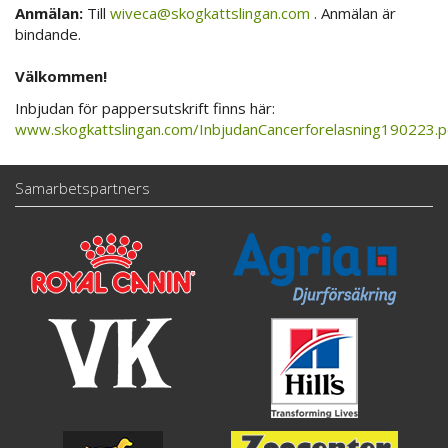
Anmälan:
Till
wiveca@skogkattslingan.com
. Anmälan är
bindande.
Välkommen!
Inbjudan för pappersutskrift finns här:
www.skogkattslingan.com/InbjudanCancerforelasning190223.p
Samarbetspartners