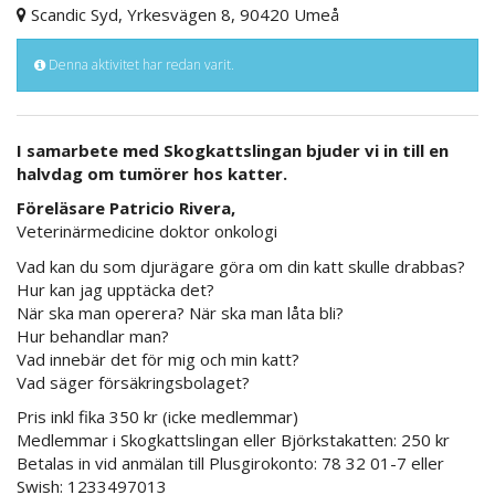
Scandic Syd, Yrkesvägen 8, 90420 Umeå
Denna aktivitet har redan varit.
I samarbete med Skogkattslingan bjuder vi in till en
halvdag om tumörer hos katter.
Föreläsare Patricio Rivera,
Veterinärmedicine doktor onkologi
Vad kan du som djurägare göra om din katt skulle drabbas?
Hur kan jag upptäcka det?
När ska man operera? När ska man låta bli?
Hur behandlar man?
Vad innebär det för mig och min katt?
Vad säger försäkringsbolaget?
Pris inkl fika 350 kr (icke medlemmar)
Medlemmar i Skogkattslingan eller Björkstakatten: 250 kr
Betalas in vid anmälan till Plusgirokonto: 78 32 01-7 eller
Swish: 1233497013