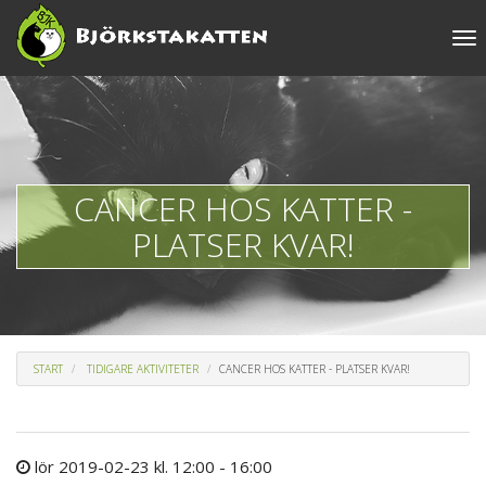
Tog
nav
CANCER HOS KATTER -
PLATSER KVAR!
START
TIDIGARE AKTIVITETER
CANCER HOS KATTER - PLATSER KVAR!
lör 2019-02-23 kl. 12:00 - 16:00