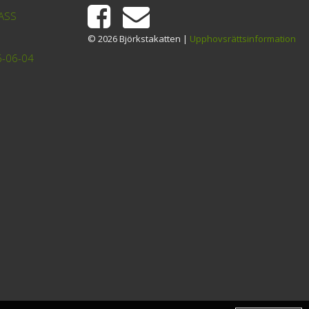
TASS
© 2026 Björkstakatten |
Upphovsrättsinformation
6-06-04