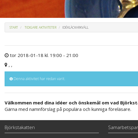
START
TIDIGARE AKTIVITETER
IDÉKLÄCKARKVÄLL
tor 2018-01-18 kl. 19:00 - 21:00
, ,
Denna aktivitet har redan varit.
Välkommen med dina idéer och önskemål om vad Björkst
Gärna med namnförslag på populära och kunniga föreläsare.
Björkstakatten
Samarbetspar