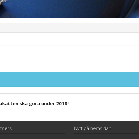
akatten ska göra under 2018!
tners
Nytt på hemsidan