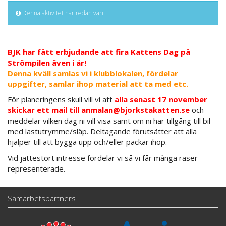
Denna aktivitet har redan varit.
BJK har fått erbjudande att fira Kattens Dag på
Strömpilen även i år!
Denna kväll samlas vi i klubblokalen, fördelar
uppgifter, samlar ihop material att ta med etc.
För planeringens skull vill vi att
alla senast 17 november
skickar ett mail till
anmalan@bjorkstakatten.se
och
meddelar vilken dag ni vill visa samt om ni har tillgång till bil
med lastutrymme/släp. Deltagande förutsätter att alla
hjälper till att bygga upp och/eller packar ihop.
Vid jättestort intresse fördelar vi så vi får många raser
representerade.
Samarbetspartners