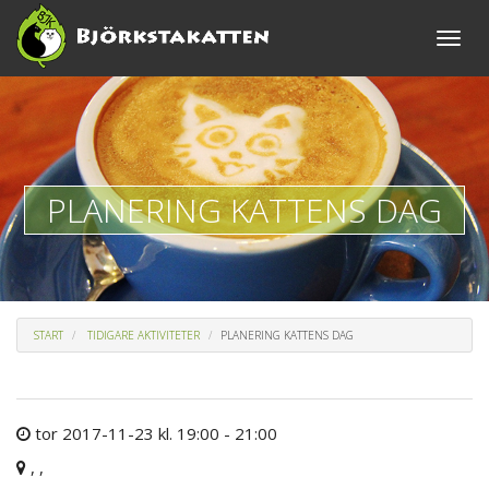
Toggle
naviga
PLANERING KATTENS DAG
START
TIDIGARE AKTIVITETER
PLANERING KATTENS DAG
tor 2017-11-23 kl. 19:00 - 21:00
, ,