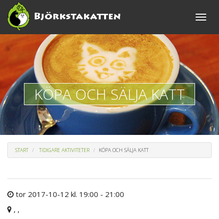
Toggle
naviga
KÖPA OCH SÄLJA KATT
START
TIDIGARE AKTIVITETER
KÖPA OCH SÄLJA KATT
tor 2017-10-12 kl. 19:00 - 21:00
, ,