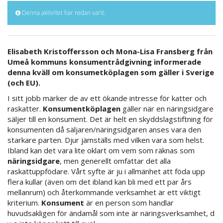
Denna aktivitet har redan varit.
Elisabeth Kristoffersson och Mona-Lisa Fransberg från
Umeå kommuns konsumentrådgivning informerade
denna kväll om konsumetköplagen som gäller i Sverige
(och EU).
I sitt jobb märker de av ett ökande intresse för katter och
raskatter.
Konsumentköplagen
gäller när en näringsidgare
säljer till en konsument. Det är helt en skyddslagstiftning för
konsumenten då säljaren/näringsidgaren anses vara den
starkare parten. Djur jämställs med vilken vara som helst.
Ibland kan det vara lite oklart om vem som räknas som
näringsidgare
, men generellt omfattar det alla
raskattuppfödare. Vårt syfte är ju i allmänhet att föda upp
flera kullar (även om det ibland kan bli med ett par års
mellanrum) och återkommande verksamhet är ett viktigt
kriterium.
Konsument
är en person som handlar
huvudsakligen för ändamål som inte är näringsverksamhet, d