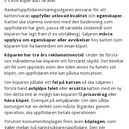
v s inte köper katt till avel.
Raskattuppfödaren/näringsidgaren ansvarar för att
katten/varan
uppfyller utlovad kvalitet
och
egenskaper.
Katten ska stämma överens med den beskrivning som
uppfödaren har givit, passa till särskilda önskemål som
köparen har lagt fram (t ex utställning). Säljaren
måste
upplysa om egenskaper eller avvikelser
hos katten som
köparen bör ha kännedom om innan köpet.
Köparen har tre års reklamationstid
. Under de första
sex månaderna har köparen ett förstärkt skydd. Det innebär
att fel som upptäcks inom den tiden anses ha funnits vid
köpet, om uppfödaren inte kan påvisa motsatsen.
Om köparen påtalar ett
fel på katten
så ska säljaren i
första hand
avhjälpa felet
eller
ersätta
katten med en ny.
Om detta inte är möjligt kan köparen få
prisavdrag
eller
häva köpet
. Exempel på avhjälpande: Om den sålda
kattungen har en defekt som måste åtgärdas genom
operation, ska uppfödaren betala operationen.
Förutom konsumentköplagen finns även
köplagen
, som
gäller mellan två näringsdigare/uppfödare. Den ger