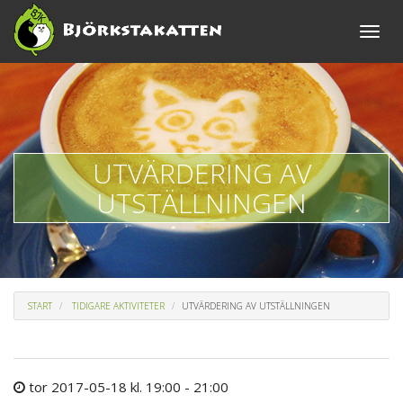
Toggle
naviga
UTVÄRDERING AV
UTSTÄLLNINGEN
START
TIDIGARE AKTIVITETER
UTVÄRDERING AV UTSTÄLLNINGEN
tor 2017-05-18 kl. 19:00 - 21:00