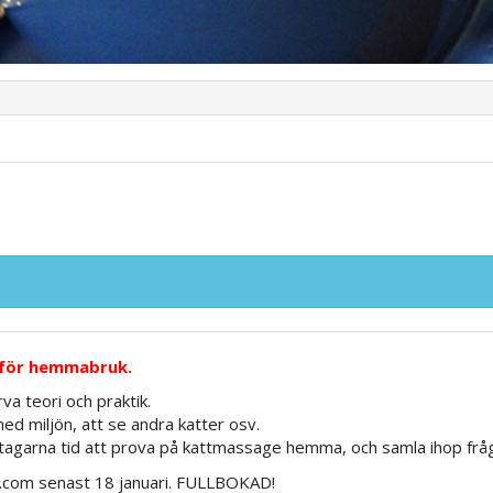
t för hemmabruk.
a teori och praktik.
d miljön, att se andra katter osv.
ltagarna tid att prova på kattmassage hemma, och samla ihop frågor 
il.com senast 18 januari. FULLBOKAD!