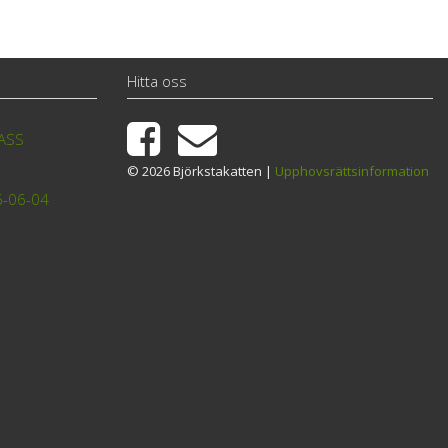
Hitta oss
TASS
© 2026 Björkstakatten |
Upphovsrättsinformation
6-06-04