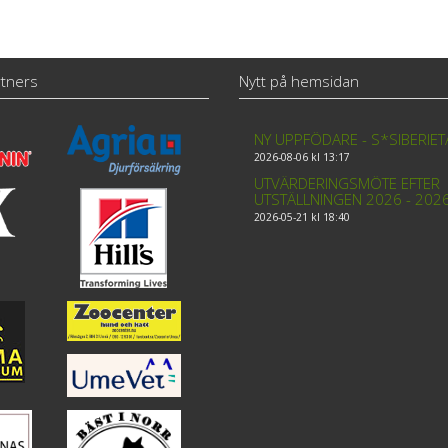
tners
Nytt på hemsidan
NY UPPFÖDARE - S*SIBERIE
2026-08-06 kl 13:17
UTVÄRDERINGSMÖTE EFTER
UTSTÄLLNINGEN 2026 - 202
2026-05-21 kl 18:40