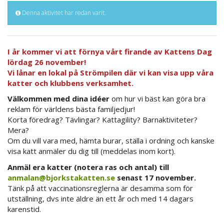
Denna aktivitet har redan varit.
I år kommer vi att förnya vårt firande av Kattens Dag
lördag 26 november!
Vi lånar en lokal på Strömpilen där vi kan visa upp våra
katter och klubbens verksamhet.
Välkommen med dina idéer
om hur vi bäst kan göra bra
reklam för världens bästa familjedjur!
Korta föredrag? Tävlingar? Kattagility? Barnaktiviteter?
Mera?
Om du vill vara med, hämta burar, ställa i ordning och kanske
visa katt anmäler du dig till (meddelas inom kort).
Anmäl era katter (notera ras och antal) till
anmalan@bjorkstakatten.se
senast 17 november.
Tänk på att vaccinationsreglerna är desamma som för
utställning, dvs inte äldre än ett år och med 14 dagars
karenstid.