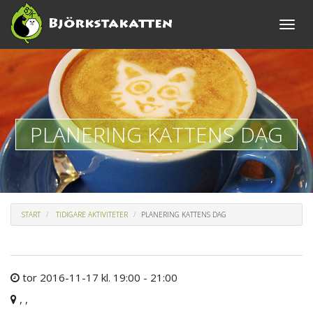
Toggle
naviga
PLANERING KATTENS DAG
START
TIDIGARE AKTIVITETER
PLANERING KATTENS DAG
tor 2016-11-17 kl. 19:00 - 21:00
, ,