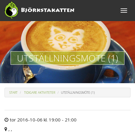
Toggle
naviga
UTSTÄLLNINGSMÖTE (1)
START
TIDIGARE AKTIVITETER
UTSTÄLLNINGSMÖTE (1)
tor 2016-10-06 kl. 19:00 - 21:00
, ,