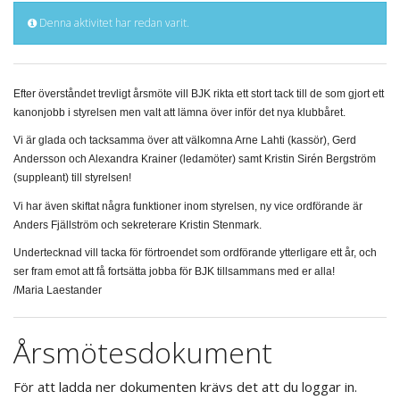
Denna aktivitet har redan varit.
Efter överståndet trevligt årsmöte vill BJK rikta ett stort tack till de som gjort ett
kanonjobb i styrelsen men valt att lämna över inför det nya klubbåret.
Vi är glada och tacksamma över att välkomna Arne Lahti (kassör), Gerd
Andersson och Alexandra Krainer (ledamöter) samt Kristin Sirén Bergström
(suppleant) till styrelsen!
Vi har även skiftat några funktioner inom styrelsen, ny vice ordförande är
Anders Fjällström och sekreterare Kristin Stenmark.
Undertecknad vill tacka för förtroendet som ordförande ytterligare ett år, och
ser fram emot att få fortsätta jobba för BJK tillsammans med er alla!
/Maria Laestander
Årsmötesdokument
För att ladda ner dokumenten krävs det att du loggar in.