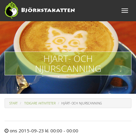
Toggle
naviga
HJÄRT- OCH
NJURSCANNING
START
TIDIGARE AKTIVITETER
HJÄRT- OCH NJURSCANNING
ons 2015-09-23 kl. 00:00 - 00:00