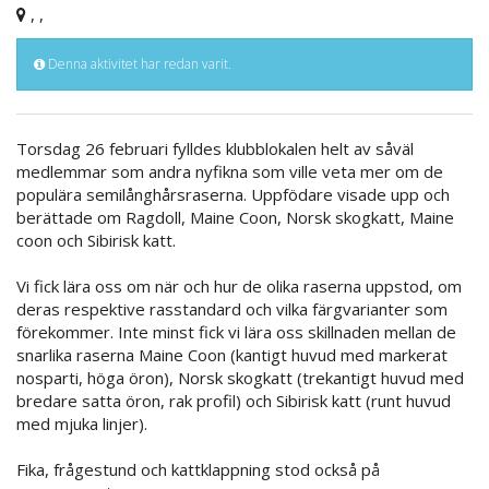
, ,
Denna aktivitet har redan varit.
Torsdag 26 februari fylldes klubblokalen helt av såväl
medlemmar som andra nyfikna som ville veta mer om de
populära semilånghårsraserna. Uppfödare visade upp och
berättade om Ragdoll, Maine Coon, Norsk skogkatt, Maine
coon och Sibirisk katt.
Vi fick lära oss om när och hur de olika raserna uppstod, om
deras respektive rasstandard och vilka färgvarianter som
förekommer. Inte minst fick vi lära oss skillnaden mellan de
snarlika raserna Maine Coon (kantigt huvud med markerat
nosparti, höga öron), Norsk skogkatt (trekantigt huvud med
bredare satta öron, rak profil) och Sibirisk katt (runt huvud
med mjuka linjer).
Fika, frågestund och kattklappning stod också på