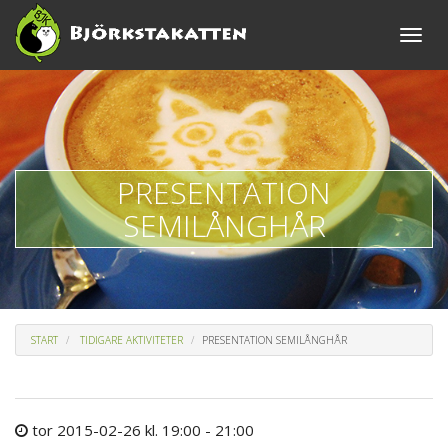
Toggle
naviga
PRESENTATION
SEMILÅNGHÅR
START
TIDIGARE AKTIVITETER
PRESENTATION SEMILÅNGHÅR
tor 2015-02-26 kl. 19:00 - 21:00