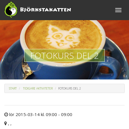
Toggle
naviga
FOTOKURS DEL 2
START
TIDIGARE AKTIVITETER
FOTOKURS DEL 2
lör 2015-03-14 kl. 09:00 - 09:00
, ,