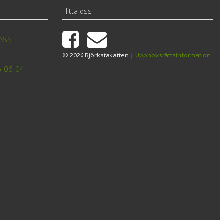
Hitta oss
TASS
© 2026 Björkstakatten |
Upphovsrättsinformation
6-06-04