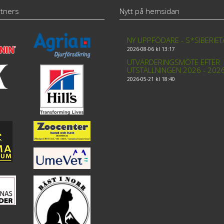
tners
Nytt på hemsidan
NY UPPFÖDARE - S*SIBERIE
2026-08-06 kl 13:17
UTVÄRDERINGSMÖTE EFTER
UTSTÄLLNINGEN 2026 - 202
2026-05-21 kl 18:40