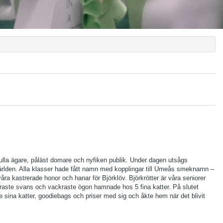
ulla ägare, påläst domare och nyfiken publik. Under dagen utsågs
tvärlden. Alla klasser hade fått namn med kopplingar till Umeås smeknamn –
åra kastrerade honor och hanar för Björklöv. Björkrötter är våra seniorer
ckraste svans och vackraste ögon hamnade hos 5 fina katter. På slutet
e sina katter, goodiebags och priser med sig och åkte hem när det blivit