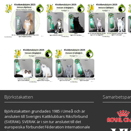
Björkstakatten
Samarbetspar
Björkstakatten grundades 1985 i Umeå och är
ansluten till Sveriges Kattklubbars Riksförbund
(SVERAK). SVERAK är i sin tur anslutet till det
europeiska förbundet Féderation Internationale