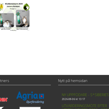
tners
Nytt på hemsidan
NY UPPFÖDARE - S*SIBERIE
2026-08-06 kl 13:17
UTVÄRDERINGSMÖTE EFTER