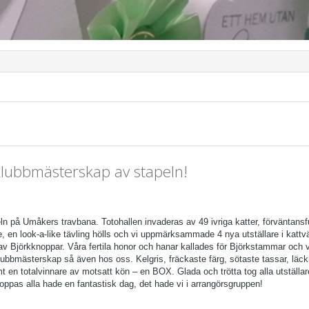
klubbmästerskap av stapeln!
n på Umåkers travbana. Totohallen invaderas av 49 ivriga katter, förväntansf
re, en look-a-like tävling hölls och vi uppmärksammade 4 nya utställare i kat
t av Björkknoppar. Våra fertila honor och hanar kallades för Björkstammar och v
 Klubbmästerskap så även hos oss. Kelgris, fräckaste färg, sötaste tassar, lä
t en totalvinnare av motsatt kön – en BOX. Glada och trötta tog alla utställar
Hoppas alla hade en fantastisk dag, det hade vi i arrangörsgruppen!