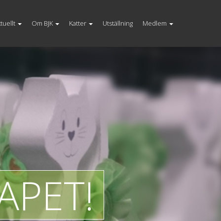
tuellt
Om BJK
Katter
Utställning
Medlem
APET!