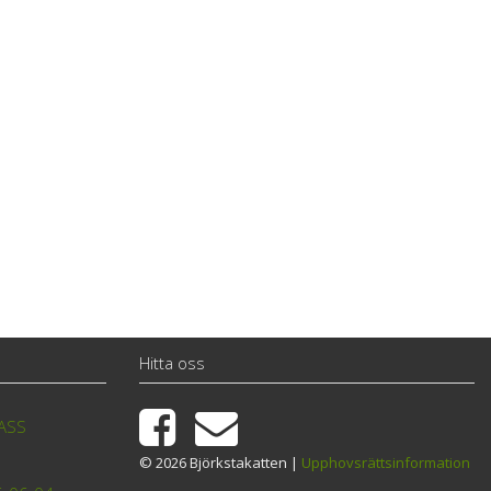
Hitta oss
TASS
© 2026 Björkstakatten |
Upphovsrättsinformation