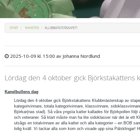
START
NYHETER
KLUBBMÄSTERSKAPET!
2025-10-09 kl. 15:00
av Johanna Nordlund
Lördag den 4 oktober gick Björkstakattens 
Kanelbullens dag
Lördag den 4 oktober gick Björkstakattens Klubbmästerskap av stapel
kategorivinnare, totala kategorivinnare, klassvinnare, sidoklassvinna
Björkar(nas stad). Så våra yngsta katter kallades för Björkpollen följ
och veteraner. Så klart måste man ha lite sidoklasser när det är ett
utsågs en totalvinnare av alla katter och alla kategorier – en BOB sam
tidig kväll. Vi tackar alla som kom och visade upp sina Pälsklingar! 