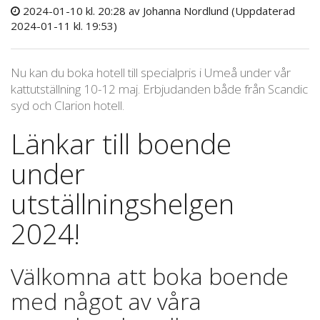
2024-01-10 kl. 20:28
av Johanna Nordlund
(Uppdaterad
2024-01-11 kl. 19:53)
Nu kan du boka hotell till specialpris i Umeå under vår
kattutställning 10-12 maj. Erbjudanden både från Scandic
syd och Clarion hotell.
Länkar till boende
under
utställningshelgen
2024!
Välkomna att boka boende
med något av våra