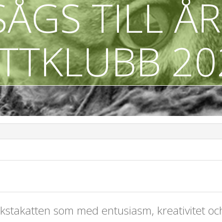
ÅGS TILL Å
TTKLUBB 20
kstakatten som med entusiasm, kreativitet och h