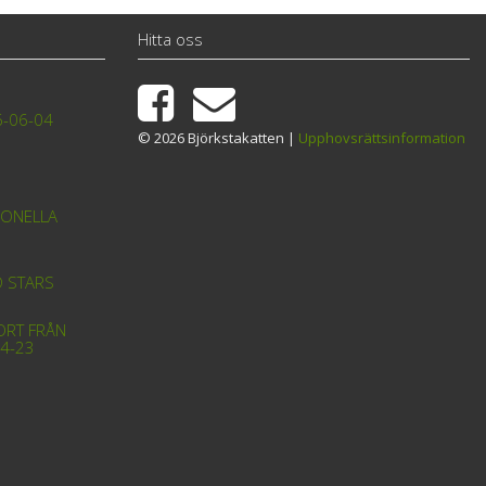
Hitta oss
6-06-04
© 2026 Björkstakatten |
Upphovsrättsinformation
IONELLA
D STARS
ORT FRÅN
4-23