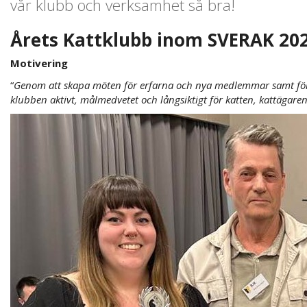
vår klubb och verksamhet så bra!
Årets Kattklubb inom SVERAK 202
Motivering
“
Genom att skapa möten för erfarna och nya medlemmar samt för 
klubben aktivt, målmedvetet och långsiktigt för katten, kattägaren