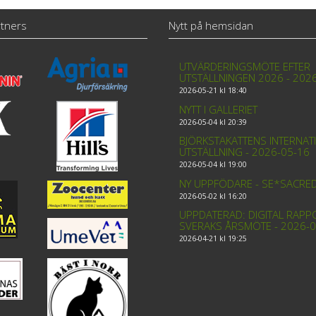
tners
Nytt på hemsidan
UTVÄRDERINGSMÖTE EFTER
UTSTÄLLNINGEN 2026 - 202
2026-05-21 kl 18:40
NYTT I GALLERIET
2026-05-04 kl 20:39
BJÖRKSTAKATTENS INTERNAT
UTSTÄLLNING - 2026-05-16
2026-05-04 kl 19:00
NY UPPFÖDARE - SE*SACRE
2026-05-02 kl 16:20
UPPDATERAD: DIGITAL RAPP
SVERAKS ÅRSMÖTE - 2026-0
2026-04-21 kl 19:25