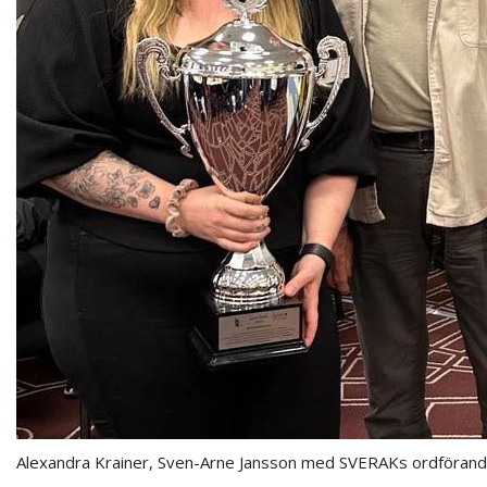
Alexandra Krainer, Sven-Arne Jansson med SVERAKs ordförand