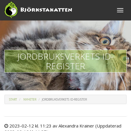
Toggle
naviga
JORDBRUKSVERKETS ID-
REGISTER
START
NYHETER
JORDBRUKSVERKETS ID-REGISTER
2023-02-12 kl. 11:23
av Alexandra Krainer
(Uppdaterad