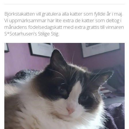
Björkstakatten vill gratulera alla katter som fyllde år i maj.
Vi uppmärksammar här lite extra de katter som deltog i
månadens födelsedagskatt med extra grattis till vinnaren
S*Sotarhusen's Stilige Stig.