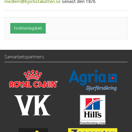
medlem@bjorkstakatten.se
senast den 18/6.
Födelsedagskatt
Samarbetspartners