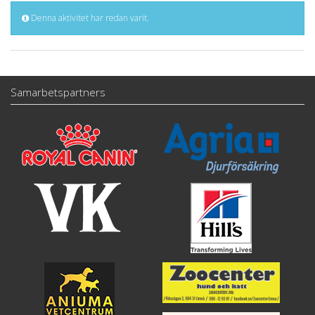
Denna aktivitet har redan varit.
Samarbetspartners