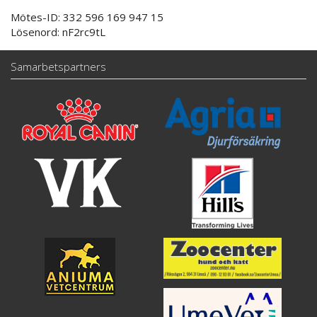
Mötes-ID:
332 596 169 947 15
Lösenord: nF2rc9tL
Samarbetspartners