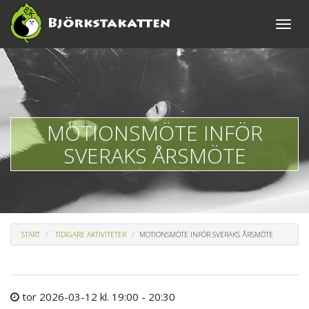
Toggle
naviga
MOTIONSMÖTE INFÖR
SVERAKS ÅRSMÖTE
START
TIDIGARE AKTIVITETER
MOTIONSMÖTE INFÖR SVERAKS ÅRSMÖTE
tor 2026-03-12 kl. 19:00 - 20:30