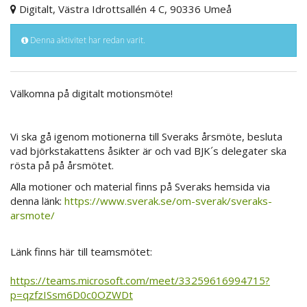
Digitalt, Västra Idrottsallén 4 C, 90336 Umeå
Denna aktivitet har redan varit.
Välkomna på digitalt motionsmöte!
Vi ska gå igenom motionerna till Sveraks årsmöte, besluta
vad björkstakattens åsikter är och vad BJK´s delegater ska
rösta på på årsmötet.
Alla motioner och material finns på Sveraks hemsida via
denna länk:
https://www.sverak.se/om-sverak/sveraks-
arsmote/
Länk finns här till teamsmötet:
https://teams.microsoft.com/meet/33259616994715?
p=qzfzISsm6D0c0OZWDt