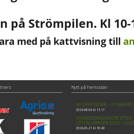
an på Strömpilen. Kl 10-
ara med på kattvisning till
an
tners
Nytt på hemsidan
NY UPPFÖDARE - S*SIBERIE
2026-08-06 kl 13:17
UTVÄRDERINGSMÖTE EFTER
UTSTÄLLNINGEN 2026 - 202
2026-05-21 kl 18:40