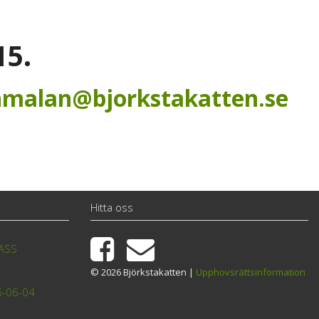
15.
malan@bjorkstakatten.se
Hitta oss
TASS
© 2026 Björkstakatten |
Upphovsrättsinformation
6-06-04