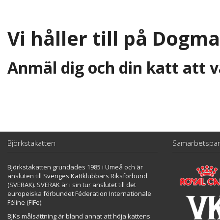
Vi håller till på Dogm
Anmäl dig och din katt att v
Björkstakatten
Samarbetspar
Björkstakatten grundades 1985 i Umeå och är
ansluten till Sveriges Kattklubbars Riksförbund
(SVERAK). SVERAK är i sin tur anslutet till det
europeiska förbundet Féderation Internationale
Féline (FIFe).
BJKs målsättning är bland annat att höja kattens