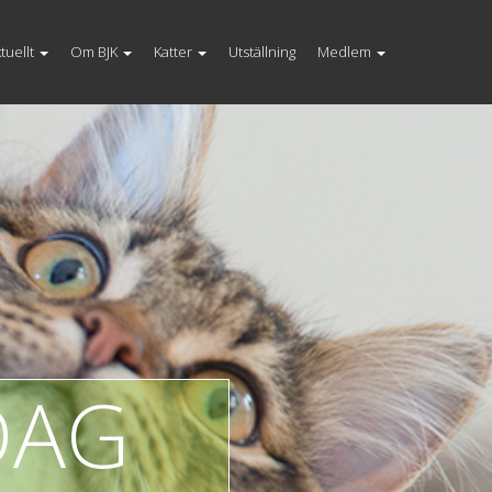
tuellt
Om BJK
Katter
Utställning
Medlem
DAG