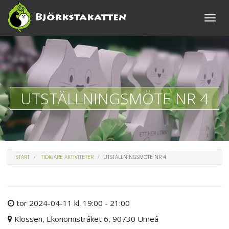
Toggle
naviga
UTSTÄLLNINGSMÖTE NR 4
START
TIDIGARE AKTIVITETER
UTSTÄLLNINGSMÖTE NR 4
tor 2024-04-11 kl. 19:00 - 21:00
Klossen, Ekonomistråket 6, 90730 Umeå