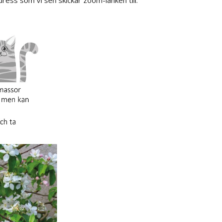
ress som vi sen skickar zoom-länken till.