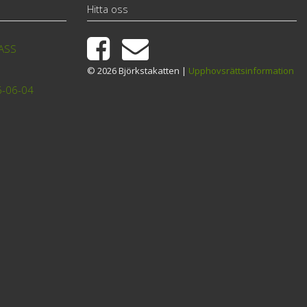
Hitta oss
TASS
© 2026 Björkstakatten |
Upphovsrättsinformation
6-06-04