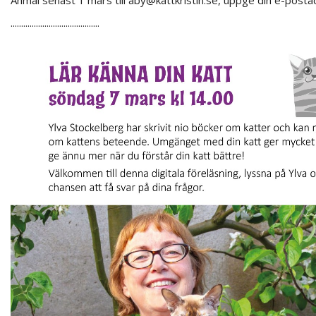
Anmäl senast 1 mars till aby@kattkristin.se, uppge din e-postad
..........................................