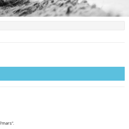
”7mars”.