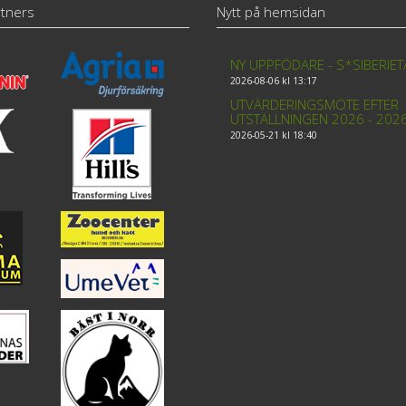
tners
Nytt på hemsidan
NY UPPFÖDARE - S*SIBERIE
2026-08-06 kl 13:17
UTVÄRDERINGSMÖTE EFTER
UTSTÄLLNINGEN 2026 - 202
2026-05-21 kl 18:40