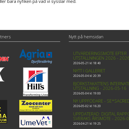
eller bara nyfiken på vad vi sysslar med.
tners
Nytt på hemsidan
UTVÄRDERINGSMÖTE EFTER
UTSTÄLLNINGEN 2026 - 202
2026-05-21 kl 18:40
NYTT I GALLERIET
2026-05-04 kl 20:39
BJÖRKSTAKATTENS INTERNAT
UTSTÄLLNING - 2026-05-16
2026-05-04 kl 19:00
NY UPPFÖDARE - SE*SACRE
2026-05-02 kl 16:20
UPPDATERAD: DIGITAL RAPP
SVERAKS ÅRSMÖTE - 2026-0
2026-04-21 kl 19:25