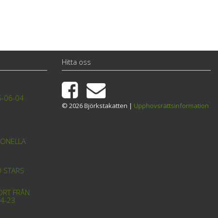
Hitta oss
6-06-04
© 2026 Björkstakatten |
Upphovsrättsinformation
IONELLA
D STARS
ORT FRÅN
4-23