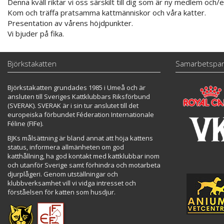
Denna kväll riktar vi oss särskilt till dig som är ny medlem och/
Kom och träffa pratsamma kattmänniskor och våra katter.
Presentation av vårens höjdpunkter.
Vi bjuder på fika.
Björkstakatten
Samarbetspar
Björkstakatten grundades 1985 i Umeå och är
ansluten till Sveriges Kattklubbars Riksförbund
(SVERAK). SVERAK är i sin tur anslutet till det
europeiska förbundet Féderation Internationale
Féline (FIFe).
BJKs målsättning är bland annat att höja kattens
status, informera allmänheten om god
katthållning, ha god kontakt med kattklubbar inom
och utanför Sverige samt förhindra och motarbeta
djurplågeri. Genom utställningar och
klubbverksamhet vill vi vidga intresset och
förståelsen för katten som husdjur.