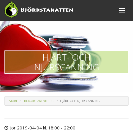
Toggle
naviga
HJÄRT- OCH
NJURSCANNING
START
TIDIGARE AKTIVITETER
HJÄRT- OCH NJURSCANNING
tor 2019-04-04 kl. 18:00 - 22:00