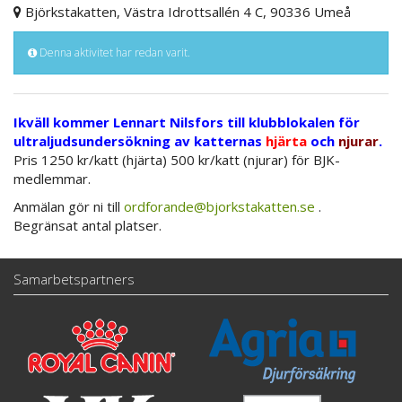
Björkstakatten, Västra Idrottsallén 4 C, 90336 Umeå
Denna aktivitet har redan varit.
Ikväll kommer Lennart Nilsfors till klubblokalen för
ultraljudsundersökning av katternas
hjärta
och
njurar
.
Pris 1250 kr/katt (hjärta) 500 kr/katt (njurar) för BJK-
medlemmar.
Anmälan gör ni till
ordforande@bjorkstakatten.se
.
Begränsat antal platser.
Samarbetspartners