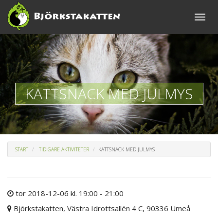
Toggle
naviga
KATTSNACK MED JULMYS
START
TIDIGARE AKTIVITETER
KATTSNACK MED JULMYS
tor 2018-12-06 kl. 19:00 - 21:00
Björkstakatten, Västra Idrottsallén 4 C, 90336 Umeå