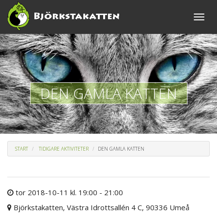
Toggle
naviga
DEN GAMLA KATTEN
START
TIDIGARE AKTIVITETER
DEN GAMLA KATTEN
tor 2018-10-11 kl. 19:00 - 21:00
Björkstakatten, Västra Idrottsallén 4 C, 90336 Umeå