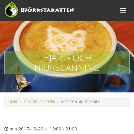
Toggle
naviga
HJÄRT- OCH
NJURSCANNING
START
TIDIGARE AKTIVITETER
HJÄRT- OCH NJURSCANNING
ons 2017-12-20 kl. 18:00 - 21:00