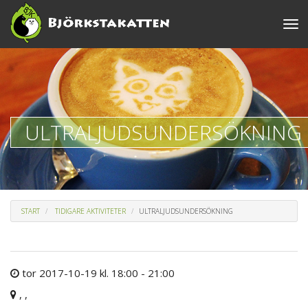
Togg
navi
ULTRALJUDSUNDERSÖKNING
START
TIDIGARE AKTIVITETER
ULTRALJUDSUNDERSÖKNING
tor 2017-10-19 kl. 18:00 - 21:00
, ,