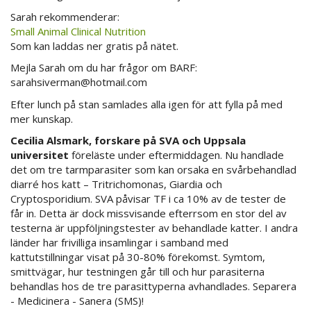
Sarah rekommenderar:
Small Animal Clinical Nutrition
Som kan laddas ner gratis på nätet.
Mejla Sarah om du har frågor om BARF:
sarahsiverman@hotmail.com
Efter lunch på stan samlades alla igen för att fylla på med
mer kunskap.
Cecilia Alsmark, forskare på SVA och Uppsala
universitet
föreläste under eftermiddagen. Nu handlade
det om tre tarmparasiter som kan orsaka en svårbehandlad
diarré hos katt – Tritrichomonas, Giardia och
Cryptosporidium. SVA påvisar TF i ca 10% av de tester de
får in. Detta är dock missvisande efterrsom en stor del av
testerna är uppföljningstester av behandlade katter. I andra
länder har frivilliga insamlingar i samband med
kattutstillningar visat på 30-80% förekomst. Symtom,
smittvägar, hur testningen går till och hur parasiterna
behandlas hos de tre parasittyperna avhandlades. Separera
- Medicinera - Sanera (SMS)!