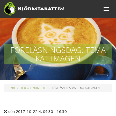
Toggle
naviga
FÖRELÄSNINGSDAG: TEMA
KATTMAGEN
START
TIDIGARE AKTIVITETER
FÖRELÄSNINGSDAG: TEMA KATTMAGEN
sön 2017-10-22 kl. 09:30 - 16:30