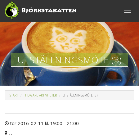
Toggle
naviga
UTSTÄLLNINGSMÖTE (3)
START
TIDIGARE AKTIVITETER
UTSTÄLLNINGSMÖTE (3)
tor 2016-02-11 kl. 19:00 - 21:00
, ,